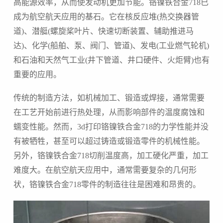
高能源效率，从而使发动机更加节能。铬镍铁合金
718
已
成为航空航天应用的基石。它在核反应堆
(
热交换器管
道
)
、潜艇
(
螺旋桨叶片、快速切断装置、辅助推进马
达
)
、化学
(
船舶、泵、阀门、管道
)
、发电
(
工业燃气轮机
)
和石油和天然气工业
(
井下管道、井口硬件、火炬臂
)
也有
重要的应用。
传统的制造方法，如机械加工、锻造或焊接，通常需要
在工艺开始前进行热处理，从而影响部件的温度腐蚀和
蠕变性能。然而，
3d
打印铬镍铁合金
718
的力学性能并没
有被牺牲，甚至可以超过铸造或锻造零件的机械性能。
另外，铬镍铁合金
718
切削温度高，加工硬化严重，加工
难度大。在航空航天应用中，通常需要复杂的几何形
状，铬镍铁合金
718
零件的制造往往是困难和昂贵的。