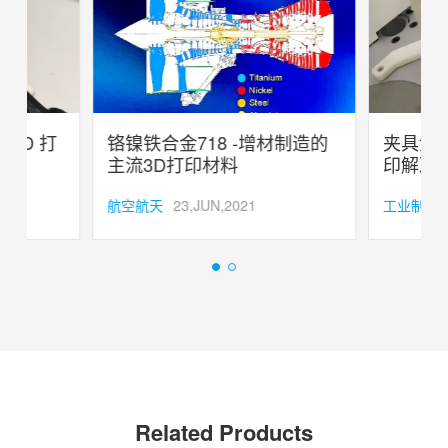
增材制造的
夹具治具等固定装置的3D 打
铬镍
印解决方案
主流
1
工业制造
22,JUN,2021
航空航
Related Products