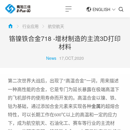
ENGLISH
简体中文
行业应用
航空航天
ENGLISH
铬镍铁合金718 -增材制造的主流3D打印
材料
News
17,OCT,2020
第二次世界大战后，出现了
“
高温合金
”一词，用来描述
一种高性能的合金，它是专门为延长暴露在极端高温下
的飞机部件的使用寿命而开发的。高温合金以镍、铁、
钴为基础，通过添加合金元素来实现各种
金属
的超熔合
特性，可以长期工作在
600
℃以上的高温和一定的应力
下，成为航空航天、石油化工、赛车等行业的主流材