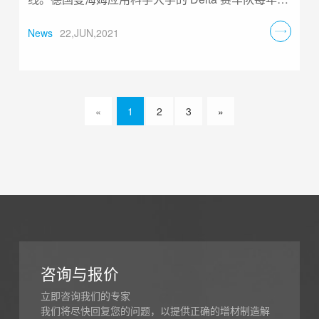
会优化方程式赛车。今年最大的改进是底盘转向节采
用增材制造技术，通过易加三维EP-M260精确数值计
News
22,JUN,2021
算方法、拓扑和生产优化设计，打印成型铝制组
件......
«
1
2
3
»
咨询与报价
立即咨询我们的专家
我们将尽快回复您的问题，以提供正确的增材制造解