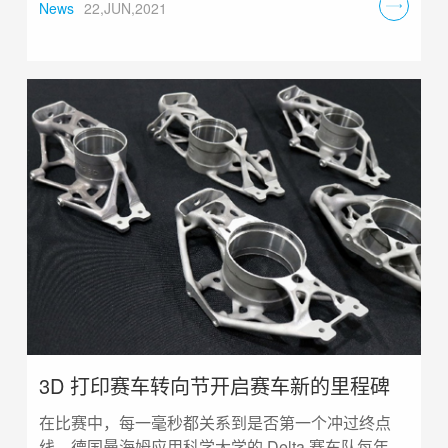
外大型工厂中投入应用。
News
22,JUN,2021
3D 打印赛车转向节开启赛车新的里程碑
在比赛中，每一毫秒都关系到是否第一个冲过终点
线。德国曼海姆应用科学大学的 Delta 赛车队每年都