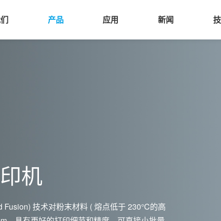
我们
产品
应用
新闻
公司简介
3D打印机
航空航天
公司新闻
京易加三维成立于2014年，杭州易加三维成立于2015年，致力
加三维致力于通过金属粉末床熔融，聚合物粉末床烧结开发和生
加三维认为，作为现代工业皇冠上的一颗璀璨明珠，航空航天科
D打印产品升级、3D打印机新品发布及最新增材制造技术新闻。
技术的研发和推广
材制造设备制造商和行业应用技术赋能者。我们的增材制造技术
的水准。而增材制造作为一项全新的制造技术，在航空航天领域
，模具，消费品，教育与科研等。应用：终端零件生产，产品定
显。
。
金属3D打印机
尼龙3D打印机
View More About Eplus3D
View 航空航天
View 公司新闻
打印机
View 3D打印机
ed Fusion) 技术对粉末材料 ( 熔点低于 230°C的高
3mm，具有更好的打印细节和精度，可直接小批量