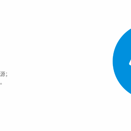
溯源；
害。