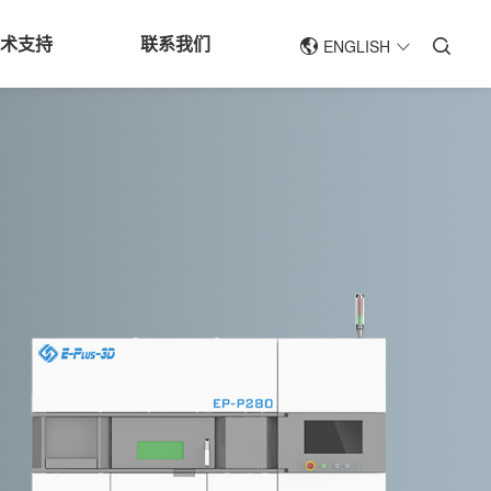
技术支持
联系我们
ENGLISH
简体中文
ENGLISH
于工业级3D打印(增材制造)系统和应
产工业级增材制造设备，是专业的
技的发展程度直接反应人类技术发
广泛用于以下行业：航空航天，汽
所应用的技术优势突出，经济效益
制，注塑，快速成型，夹具和工装