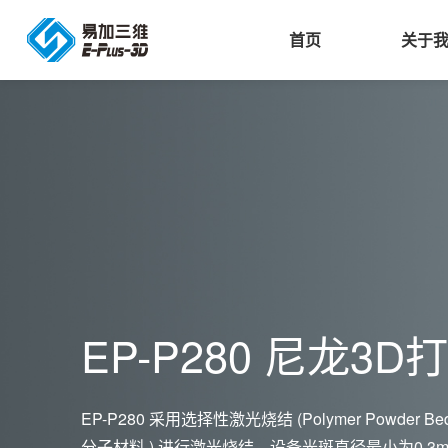
首页
关于
公司简介
3D打印机
航空航天
公司新闻
北
易
易
3
人力资源
3D打印材料
科研院所
展会
用
增
展
车
明
发展历程
3D打印服务与咨询
工业制造
采购信息
等
3D打印软件系统
汽车
EP-P280 尼龙3D
消费电子
机械
EP-P280 采用选择性激光烧结 (Polymer Powder B
分子材料 ) 进行激光烧结，设备光斑直径最小为0.