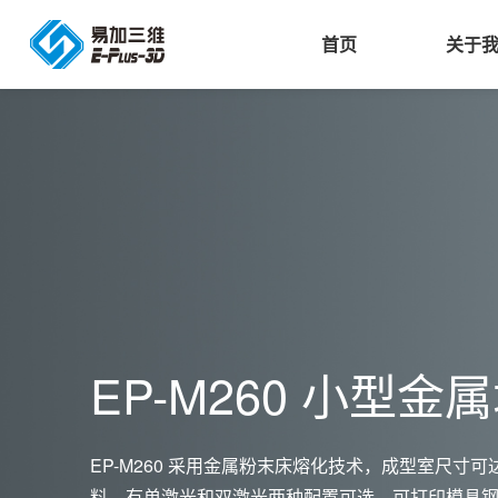
首页
关于
公司简介
3D打印机
航空航天
公司新闻
北
易
易
3
人力资源
3D打印材料
科研院所
展会
用
增
展
车
明
发展历程
3D打印服务与咨询
工业制造
采购信息
等
3D打印软件系统
汽车
EP-M260 小型
消费电子
机械
EP-M260 采用金属粉末床熔化技术，成型室尺寸可达2
料，有单激光和双激光两种配置可选，可打印模具