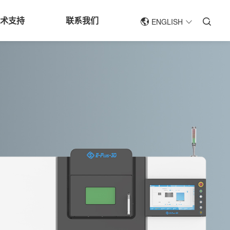
技术支持
联系我们
ENGLISH
简体中文
ENGLISH
于工业级3D打印(增材制造)系统和应
产工业级增材制造设备，是专业的
技的发展程度直接反应人类技术发
广泛用于以下行业：航空航天，汽
所应用的技术优势突出，经济效益
制，注塑，快速成型，夹具和工装