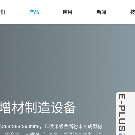
我们
产品
应用
新闻
公司简介
3D打印机
航空航天
公司新闻
京易加三维成立于2014年，杭州易加三维成立于2015年，致力
加三维致力于通过金属粉末床熔融，聚合物粉末床烧结开发和生
加三维认为，作为现代工业皇冠上的一颗璀璨明珠，航空航天科
D打印产品升级、3D打印机新品发布及最新增材制造技术新闻。
技术的研发和推广
材制造设备制造商和行业应用技术赋能者。我们的增材制造技术
的水准。而增材制造作为一项全新的制造技术，在航空航天领域
，模具，消费品，教育与科研等。应用：终端零件生产，产品定
显。
。
金属3D打印机
尼龙3D打印机
View More About Eplus3D
View 航空航天
View 公司新闻
金属增材制造设备
View 3D打印机
66*266*390mm³，以微米级金属粉末为成型材
钢、铝合金、不锈钢、钛合金、高温镍基合金、钴