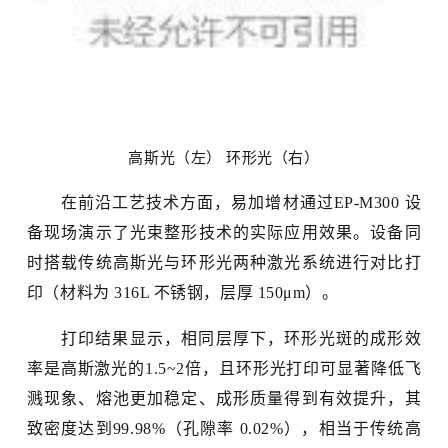
高斯光（左） 环形光（右）
在前沿工艺技术方面，易加增材通过
EP-M300 设
备现场演示了光束整形技术的实际应用效果。设备同
时搭载传统高斯光与环形光两种激光系统进行对比打
印（材料为 316L 不锈钢，层厚 150μm）。
打印
结果显示，
相同层厚下，
环形光斑
的成形效
率是高斯激光的
1.5~2倍，且环形光
打印
可
显著降低飞
溅现象
、
熔池更加稳定
、
成形质量得到有效提升
，
其
致密度达到
99.98%（孔隙率 0.02%），相当于传统高