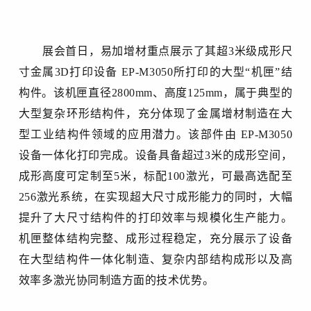
展会首日，易加增材重点展示了其超
3米级成
形
尺
寸金属
3D打印设备 EP-M3050所打印的大型“机匣”结
构件。该机匣直径2800mm、
高
度
125mm，属于典型的
大型复杂环形结构件，充分体现了金属增材制造在大
型工业结构件领域的应用潜力。该部件由 EP-M3050
设备一体化打印完成。设备具备超过3米
的
成形空间，
成形高度可定制至
5米，
标配
100激光，
可
最高
选配至
256激光系统，在实现超大尺寸成形能力的同时，大幅
提升了大尺寸结构件的打印效率与规模化生产能力。
机匣整体结构完整、成形
过程
稳定，充分展示了设备
在大型结构件一体化制造、复杂内部结构成形以及高
效率多激光协同制造方面的技术优势。